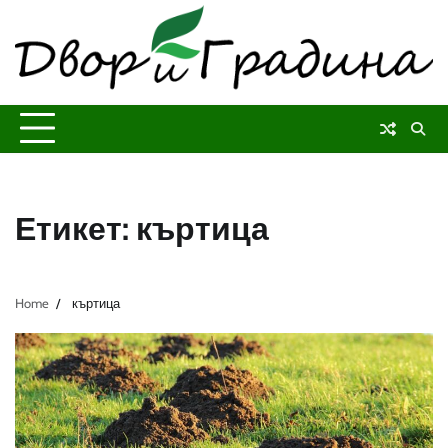
Skip
to
content
Етикет:
къртица
Home
къртица