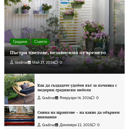
Градина
Съвети
Пъстри цветове, независимо от времето
Gradinar
Май 27, 2026
0
Как да създадете удобен кът за почивка с
модерни градински мебели
Gradinar
Февруари 14, 2026
0
Смяна на щрангове – на какво да обърнем
внимание
Gradinar
Декември 22, 2025
0