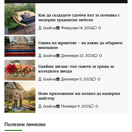
Как да създадете удобен кът за почивка с
модерни градински мебели
Gradinar
Февруари 14, 2026
0
Смяна на щрангове – на какво да обърнем
внимание
Gradinar
Декември 22, 2025
0
Сияйни звезди: топ съвети за грижа за
коледната звезда
Gradinar
Декември 11, 2025
0
Ново приложение ни помага да намерим
майстор
Gradinar
Ноември 9, 2025
0
Полезни линкове