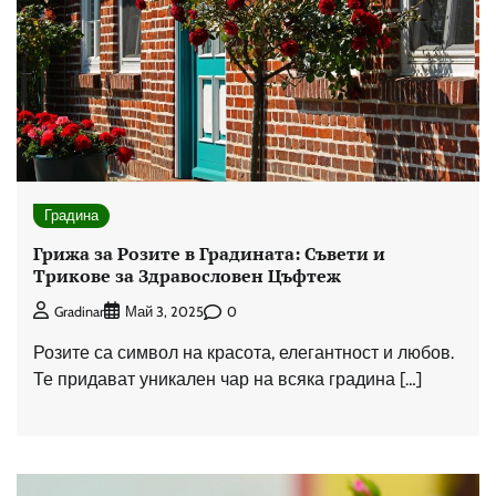
Градина
Грижа за Розите в Градината: Съвети и
Трикове за Здравословен Цъфтеж
0
Gradinar
Май 3, 2025
Розите са символ на красота, елегантност и любов.
Те придават уникален чар на всяка градина […]