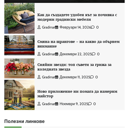
Как да създадете удобен кът за почивка с
модерни градински мебели
Gradinar
Февруари 14, 2026
0
Смяна на щрангове – на какво да обърнем
внимание
Gradinar
Декември 22, 2025
0
Сияйни звезди: топ съвети за грижа за
коледната звезда
Gradinar
Декември 11, 2025
0
Ново приложение ни помага да намерим
майстор
Gradinar
Ноември 9, 2025
0
Полезни линкове