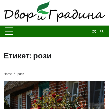
Skip
to
content
Етикет:
рози
Home
рози