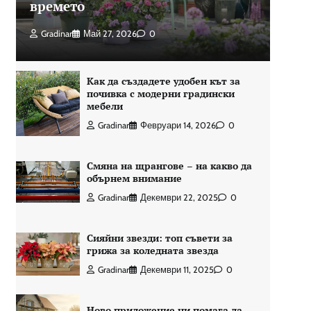
времето
Gradinar
Май 27, 2026
0
Как да създадете удобен кът за
почивка с модерни градински
мебели
Gradinar
Февруари 14, 2026
0
Смяна на щрангове – на какво да
обърнем внимание
Gradinar
Декември 22, 2025
0
Сияйни звезди: топ съвети за
грижа за коледната звезда
Gradinar
Декември 11, 2025
0
Ново приложение ни помага да