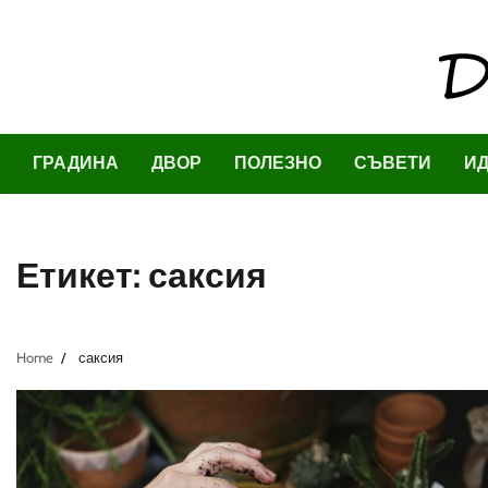
Skip
to
content
ГРАДИНА
ДВОР
ПОЛЕЗНО
СЪВЕТИ
И
Етикет:
саксия
Home
саксия