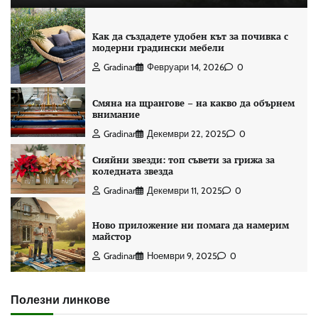
Как да създадете удобен кът за почивка с
модерни градински мебели
Gradinar
Февруари 14, 2026
0
Смяна на щрангове – на какво да обърнем
внимание
Gradinar
Декември 22, 2025
0
Сияйни звезди: топ съвети за грижа за
коледната звезда
Gradinar
Декември 11, 2025
0
Ново приложение ни помага да намерим
майстор
Gradinar
Ноември 9, 2025
0
Полезни линкове