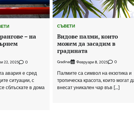
СЪВЕТИ
ВЕТИ
Видове палми, които
рангове – на
можем да засадим в
бърнем
градината
Gradinar
0
Февруари 8, 2025
0
и 22, 2025
Палмите са символ на екзотика и
а авария е сред
тропическа красота, които могат д
ите ситуации, с
внесат уникален чар във […]
се сблъскате в дома