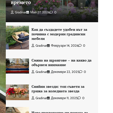
времето
Gradinar
Май 27, 2026
0
Как да създадете удобен кът за
почивка с модерни градински
мебели
Gradinar
Февруари 14, 2026
0
Смяна на щрангове – на какво да
обърнем внимание
Gradinar
Декември 22, 2025
0
Сияйни звезди: топ съвети за
грижа за коледната звезда
Gradinar
Декември 11, 2025
0
Ново приложение ни помага да