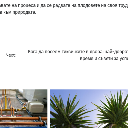
вате на процеса и да се радвате на плодовете на своя труд
в към природата.
Кога да посеем тиквичките в двора: най-добро
Next:
време и съвети за усп