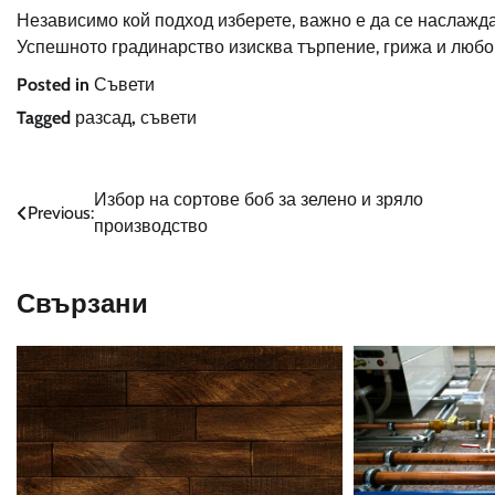
Независимо кой подход изберете, важно е да се наслажда
Успешното градинарство изисква търпение, грижа и любо
Posted in
Съвети
Tagged
разсад
,
съвети
Навигация
Избор на сортове боб за зелено и зряло
Previous:
производство
Свързани