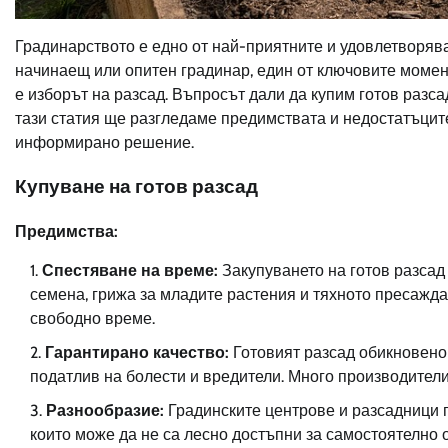
Градинарството е едно от най-приятните и удовлетворяв
начинаещ или опитен градинар, един от ключовите момен
е изборът на разсад. Въпросът дали да купим готов разса
тази статия ще разгледаме предимствата и недостатъците
информирано решение.
Купуване на готов разсад
Предимства:
Спестяване на време:
Закупуването на готов разсад 
семена, грижа за младите растения и тяхното пресаждан
свободно време.
Гарантирано качество:
Готовият разсад обикновено
податлив на болести и вредители. Много производители
Разнообразие:
Градинските центрове и разсадници п
които може да не са лесно достъпни за самостоятелно 