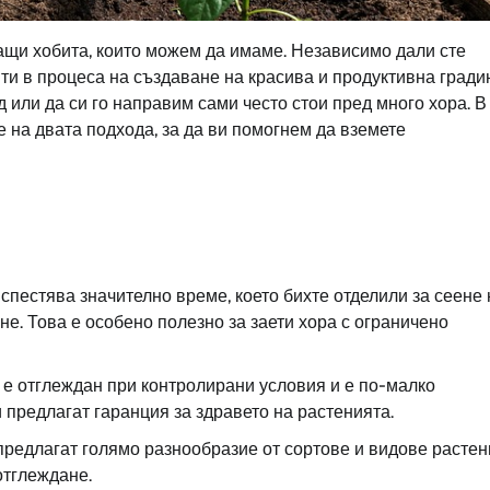
ащи хобита, които можем да имаме. Независимо дали сте
ти в процеса на създаване на красива и продуктивна гради
д или да си го направим сами често стои пред много хора. В
 на двата подхода, за да ви помогнем да вземете
спестява значително време, което бихте отделили за сеене 
е. Това е особено полезно за заети хора с ограничено
 е отглеждан при контролирани условия и е по-малко
 предлагат гаранция за здравето на растенията.
редлагат голямо разнообразие от сортове и видове растен
отглеждане.