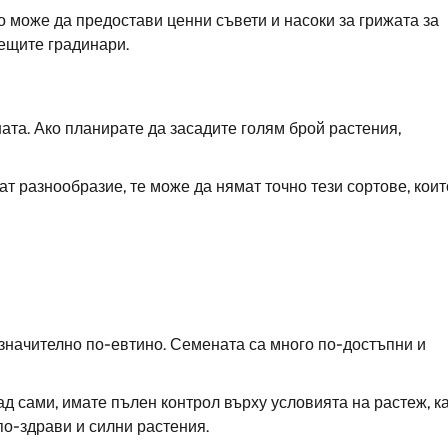
 може да предостави ценни съвети и насоки за грижата за
аещите градинари.
ата. Ако планирате да засадите голям брой растения,
т разнообразие, те може да нямат точно тези сортове, коит
значително по-евтино. Семената са много по-достъпни и
д сами, имате пълен контрол върху условията на растеж, к
по-здрави и силни растения.