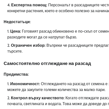
Експертна помощ:
Персоналът в разсадниците често
конкретни растения, което е особено полезно за начин
Недостатъци:
Цена:
Готовият разсад обикновено е по-скъп от семен
разходите могат да се натрупат бързо.
Ограничен избор:
Въпреки че разсадниците предлага
търсите.
Самостоятелно отглеждане на разсад
Предимства:
Икономичност:
Отглеждането на разсад от семена е 
можете да закупите големи количества за малко пари.
Контрол върху качеството:
Когато отглеждате разса
почвата, светлината и водата. Това може да доведе до 