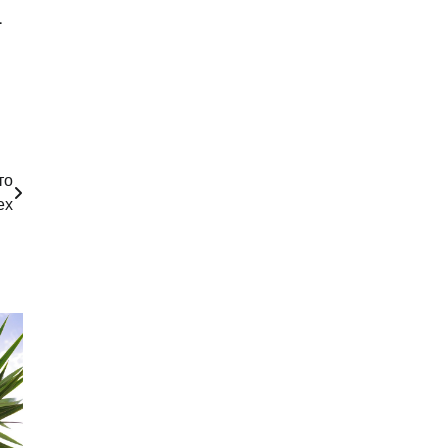
.
то
ех