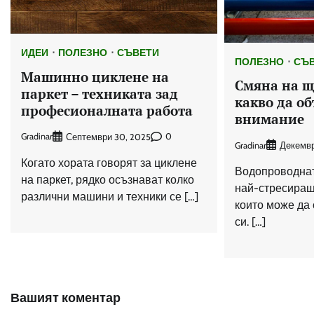
ИДЕИ
ПОЛЕЗНО
СЪВЕТИ
ПОЛЕЗНО
СЪ
Машинно циклене на
Смяна на щ
паркет – техниката зад
какво да о
професионалната работа
внимание
Gradinar
0
Септември 30, 2025
Gradinar
Декемвр
Когато хората говорят за циклене
Водопроводнат
на паркет, рядко осъзнават колко
най-стресиращ
различни машини и техники се […]
които може да 
си. […]
Вашият коментар