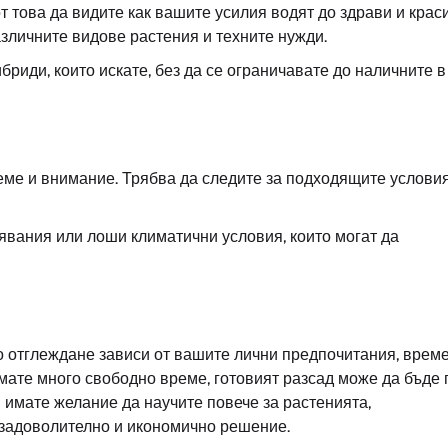
това да видите как вашите усилия водят до здрави и крас
азличните видове растения и техните нужди.
риди, които искате, без да се ограничавате до наличните в
еме и внимание. Трябва да следите за подходящите условия
явания или лоши климатични условия, които могат да
о отглеждане зависи от вашите лични предпочитания, врем
ямате много свободно време, готовият разсад може да бъде 
 имате желание да научите повече за растенията,
-задоволително и икономично решение.