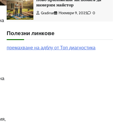
намерим майстор
Gradinar
Ноември 9, 2025
0
на
Полезни линкове
премахване на адблу от Топ диагностика
на
ия,