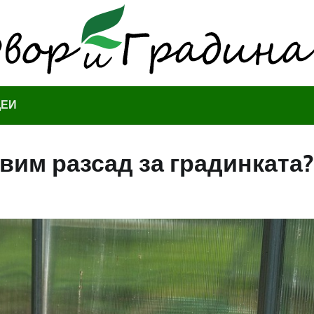
ДЕИ
вим разсад за градинката?