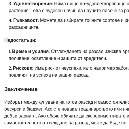
Удовлетворение:
Няма нищо по-удовлетворяващо от 
растения. Това е чудесен начин да научите повече за р
Гъвкавост:
Можете да избирате точните сортове и хиб
разсадниците.
Недостатъци:
Време и усилия:
Отглеждането на разсад изисква вр
поливане, осветление и защита от вредители.
Рискове:
Има риск от неуспехи, като например забол
повлияят на успеха на вашия разсад.
Заключение
Изборът между купуване на готов разсад и самостоятелн
ресурси и бюджет. Ако сте новак в градинарството или н
добър вариант. Ако обаче обичате да експериментирате и
самостоятелното отглеждане на разсад може да бъде по