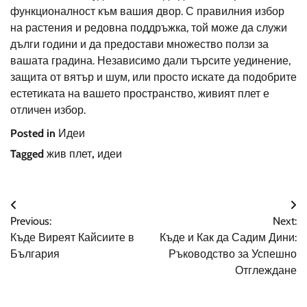
функционалност към вашия двор. С правилния избор
на растения и редовна поддръжка, той може да служи
дълги години и да предостави множество ползи за
вашата градина. Независимо дали търсите уединение,
защита от вятър и шум, или просто искате да подобрите
естетиката на вашето пространство, живият плет е
отличен избор.
Posted in
Идеи
Tagged
жив плет
,
идеи
Навигация
Previous:
Next:
Къде Виреят Кайсиите в
Къде и Как да Садим Дини:
България
Ръководство за Успешно
Отглеждане