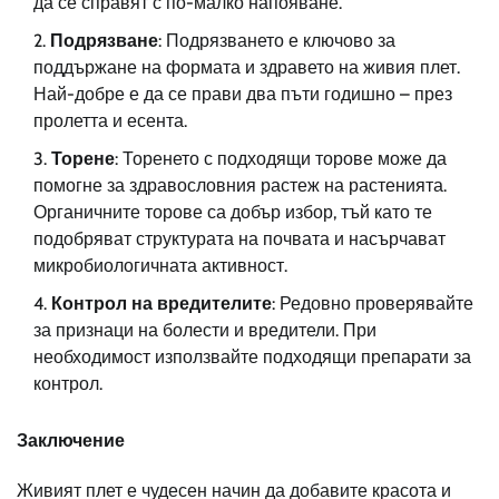
да се справят с по-малко напояване.
Подрязване
: Подрязването е ключово за
поддържане на формата и здравето на живия плет.
Най-добре е да се прави два пъти годишно – през
пролетта и есента.
Торене
: Торенето с подходящи торове може да
помогне за здравословния растеж на растенията.
Органичните торове са добър избор, тъй като те
подобряват структурата на почвата и насърчават
микробиологичната активност.
Контрол на вредителите
: Редовно проверявайте
за признаци на болести и вредители. При
необходимост използвайте подходящи препарати за
контрол.
Заключение
Живият плет е чудесен начин да добавите красота и