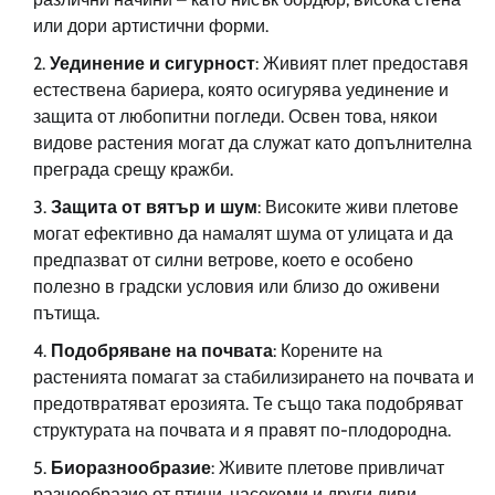
или дори артистични форми.
Уединение и сигурност
: Живият плет предоставя
естествена бариера, която осигурява уединение и
защита от любопитни погледи. Освен това, някои
видове растения могат да служат като допълнителна
преграда срещу кражби.
Защита от вятър и шум
: Високите живи плетове
могат ефективно да намалят шума от улицата и да
предпазват от силни ветрове, което е особено
полезно в градски условия или близо до оживени
пътища.
Подобряване на почвата
: Корените на
растенията помагат за стабилизирането на почвата и
предотвратяват ерозията. Те също така подобряват
структурата на почвата и я правят по-плодородна.
Биоразнообразие
: Живите плетове привличат
разнообразие от птици, насекоми и други диви