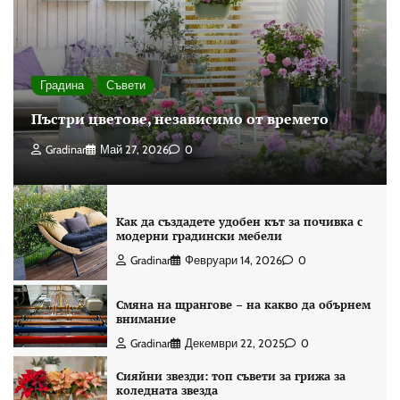
Градина
Съвети
Пъстри цветове, независимо от времето
Gradinar
Май 27, 2026
0
Как да създадете удобен кът за почивка с
модерни градински мебели
Gradinar
Февруари 14, 2026
0
Смяна на щрангове – на какво да обърнем
внимание
Gradinar
Декември 22, 2025
0
Сияйни звезди: топ съвети за грижа за
коледната звезда