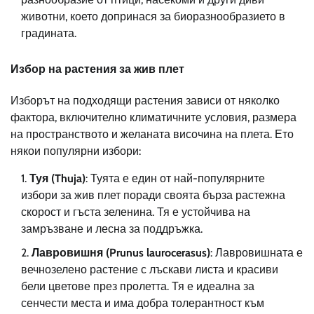
животни, което допринася за биоразнообразието в
градината.
Избор на растения за жив плет
Изборът на подходящи растения зависи от няколко
фактора, включително климатичните условия, размера
на пространството и желаната височина на плета. Ето
някои популярни избори:
Туя (Thuja)
: Туята е един от най-популярните
избори за жив плет поради своята бърза растежна
скорост и гъста зеленина. Тя е устойчива на
замръзване и лесна за поддръжка.
Лавровишня (Prunus laurocerasus)
: Лавровишната е
вечнозелено растение с лъскави листа и красиви
бели цветове през пролетта. Тя е идеална за
сенчести места и има добра толерантност към