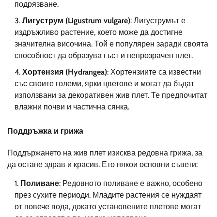
подрязване.
Лигуструм (Ligustrum vulgare)
: Лигуструмът е
издръжливо растение, което може да достигне
значителна височина. Той е популярен заради своята
способност да образува гъст и непрозрачен плет.
Хортензия (Hydrangea)
: Хортензиите са известни
със своите големи, ярки цветове и могат да бъдат
използвани за декоративен жив плет. Те предпочитат
влажни почви и частична сянка.
Поддръжка и грижа
Поддържането на жив плет изисква редовна грижа, за
да остане здрав и красив. Ето някои основни съвети:
Поливане
: Редовното поливане е важно, особено
през сухите периоди. Младите растения се нуждаят
от повече вода, докато установените плетове могат