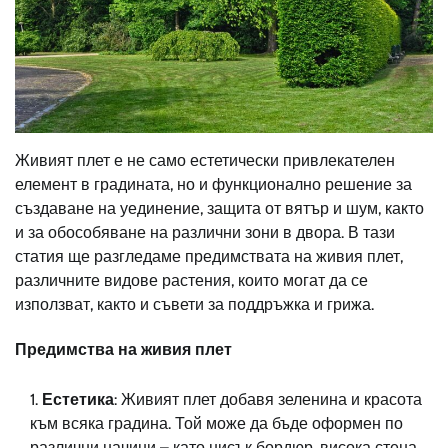
Живият плет е не само естетически привлекателен
елемент в градината, но и функционално решение за
създаване на уединение, защита от вятър и шум, както
и за обособяване на различни зони в двора. В тази
статия ще разгледаме предимствата на живия плет,
различните видове растения, които могат да се
използват, както и съвети за поддръжка и грижа.
Предимства на живия плет
Естетика
: Живият плет добавя зеленина и красота
към всяка градина. Той може да бъде оформен по
различни начини – като нисък бордюр, висока стена