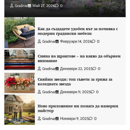
Gradinar
Май 27, 2026
0
Как да създадете удобен кът за почивка с
модерни градински мебели
Gradinar
Февруари 14, 2026
0
Смяна на щрангове – на какво да обърнем
внимание
Gradinar
Декември 22, 2025
0
Сияйни звезди: топ съвети за грижа за
коледната звезда
Gradinar
Декември 11, 2025
0
Ново приложение ни помага да намерим
майстор
Gradinar
Ноември 9, 2025
0