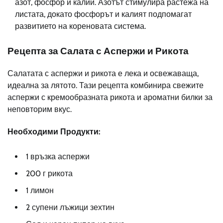
азот, фосфор и калий. Азотът стимулира растежа на
листата, докато фосфорът и калият подпомагат
развитието на кореновата система.
Рецепта за Салата с Аспержи и Рикота
Салатата с аспержи и рикота е лека и освежаваща,
идеална за лятото. Тази рецепта комбинира свежите
аспержи с кремообразната рикота и ароматни билки за
неповторим вкус.
Необходими Продукти:
1 връзка аспержи
200 г рикота
1 лимон
2 супени лъжици зехтин