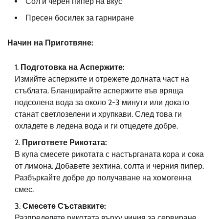
Сол и черен пипер на вкус
Пресен босилек за гарниране
Начин на Приготвяне:
Подготовка на Аспержите:
Измийте аспержите и отрежете долната част на
стъблата. Бланширайте аспержите във вряща
подсолена вода за около 2-3 минути или докато
станат светлозелени и хрупкави. След това ги
охладете в ледена вода и ги отцедете добре.
Пригответе Рикотата:
В купа смесете рикотата с настърганата кора и сока
от лимона. Добавете зехтина, солта и черния пипер.
Разбъркайте добре до получаване на хомогенна
смес.
Смесете Съставките:
Разпределете рикотата върху чиния за сервиране.