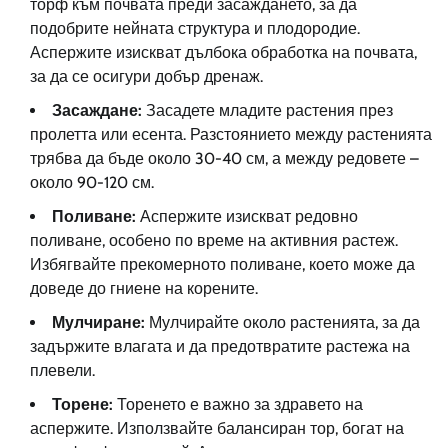
торф към почвата преди засаждането, за да
подобрите нейната структура и плодородие.
Аспержите изискват дълбока обработка на почвата,
за да се осигури добър дренаж.
Засаждане:
Засадете младите растения през
пролетта или есента. Разстоянието между растенията
трябва да бъде около 30-40 см, а между редовете –
около 90-120 см.
Поливане:
Аспержите изискват редовно
поливане, особено по време на активния растеж.
Избягвайте прекомерното поливане, което може да
доведе до гниене на корените.
Мулчиране:
Мулчирайте около растенията, за да
задържите влагата и да предотвратите растежа на
плевели.
Торене:
Торенето е важно за здравето на
аспержите. Използвайте балансиран тор, богат на