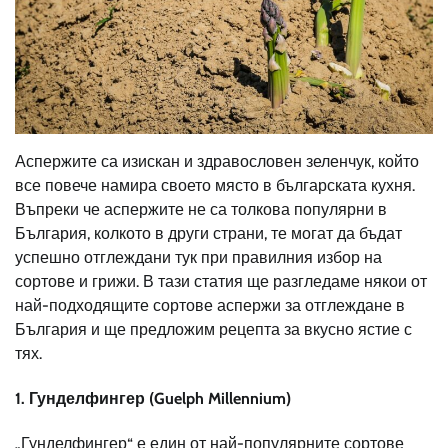
Аспержите са изискан и здравословен зеленчук, който
все повече намира своето място в българската кухня.
Въпреки че аспержите не са толкова популярни в
България, колкото в други страни, те могат да бъдат
успешно отглеждани тук при правилния избор на
сортове и грижи. В тази статия ще разгледаме някои от
най-подходящите сортове аспержи за отглеждане в
България и ще предложим рецепта за вкусно ястие с
тях.
1.
Гунделфингер (Guelph Millennium)
„Гунделфингер“ е един от най-популярните сортове