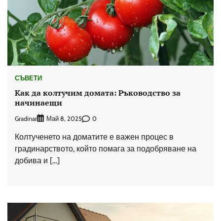
СЪВЕТИ
Как да колтучим домата: Ръководство за
начинаещи
Gradinar
0
Май 8, 2025
Колтученето на доматите е важен процес в
градинарството, който помага за подобряване на
добива и […]