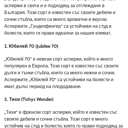
аспержи в света и е подходящ за отглеждане в
България. Този сорт е известен със своите дебели и
сочни стъбла, които са много ароматни и вкусни.
Аспержите „Гунделфингер“ са устойчиви на студ и
болести, което ги прави идеални за нашия климат.
2.
Юбилей 70 (Jubilee 70)
„Юбилей 70“ е немски сорт аспержи, който е много
популярен в Европа. Този сорт е известен със своите
дълги и тънки стъбла, които са много нежни и сочни.
Аспержите „Юбилей 70“ са устойчиви на болести и
имат дълъг период на плододаване.
3.
Тихи (Tichys Wonder)
„Тихи“ е френски сорт аспержи, който е известен със
своите дебели и сочни стъбла. Този сорт е много
устойчив на студ и болести, което го прави подходящ за