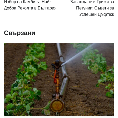
Избор на Камби за Най-
Засаждане и Грижи за
Добра Реколта в България
Петунии: Съвети за
Успешен Цъфтеж
Свързани