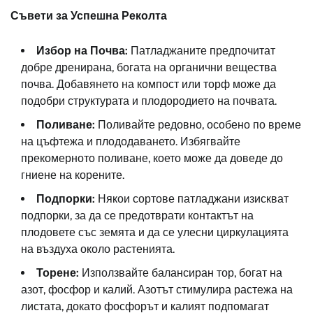
Съвети за Успешна Реколта
Избор на Почва:
Патладжаните предпочитат
добре дренирана, богата на органични вещества
почва. Добавянето на компост или торф може да
подобри структурата и плодородието на почвата.
Поливане:
Поливайте редовно, особено по време
на цъфтежа и плододаването. Избягвайте
прекомерното поливане, което може да доведе до
гниене на корените.
Подпорки:
Някои сортове патладжани изискват
подпорки, за да се предотврати контактът на
плодовете със земята и да се улесни циркулацията
на въздуха около растенията.
Торене:
Използвайте балансиран тор, богат на
азот, фосфор и калий. Азотът стимулира растежа на
листата, докато фосфорът и калият подпомагат