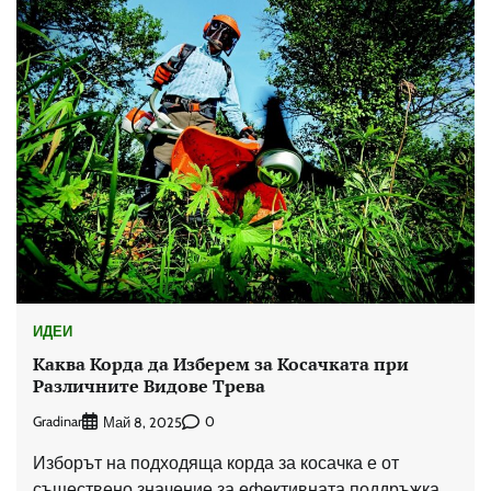
ИДЕИ
Каква Корда да Изберем за Косачката при
Различните Видове Трева
Gradinar
0
Май 8, 2025
Изборът на подходяща корда за косачка е от
съществено значение за ефективната поддръжка