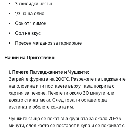
3 скилидки чесън
1/2 чаша олио
Сок от 1 лимон
Сол на вкус
Пресен магданоз за гарниране
Начин на Приготвяне:
Печете Патладжаните и Чушките:
Загрейте фурната на 200°C. Разрежете патладжаните
наполовина и ги поставете върху тава, покрита с
хартия за печене. Печете ги около 30 минути или
докато станат меки. След това ги оставете да
изстинат и обелете кожата им.
Чушките също се пекат във фурната за около 20-25
минути, след което се поставят в купа и се покриват с