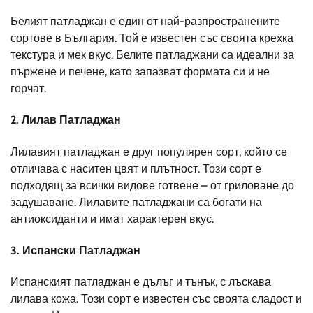
Белият патладжан е един от най-разпространените
сортове в България. Той е известен със своята крехка
текстура и мек вкус. Белите патладжани са идеални за
пържене и печене, като запазват формата си и не
горчат.
2.
Лилав Патладжан
Лилавият патладжан е друг популярен сорт, който се
отличава с наситен цвят и плътност. Този сорт е
подходящ за всички видове готвене – от гриловане до
задушаване. Лилавите патладжани са богати на
антиоксиданти и имат характерен вкус.
3.
Испански Патладжан
Испанският патладжан е дълъг и тънък, с лъскава
лилава кожа. Този сорт е известен със своята сладост и