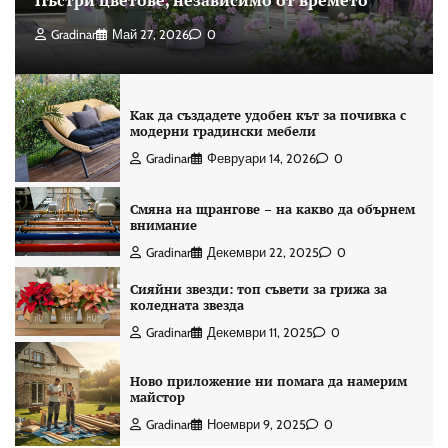
Пъстри цветове, независимо от времето
Gradinar
Май 27, 2026
0
Как да създадете удобен кът за почивка с
модерни градински мебели
Gradinar
Февруари 14, 2026
0
Смяна на щрангове – на какво да обърнем
внимание
Gradinar
Декември 22, 2025
0
Сияйни звезди: топ съвети за грижа за
коледната звезда
Gradinar
Декември 11, 2025
0
Ново приложение ни помага да намерим
майстор
Gradinar
Ноември 9, 2025
0