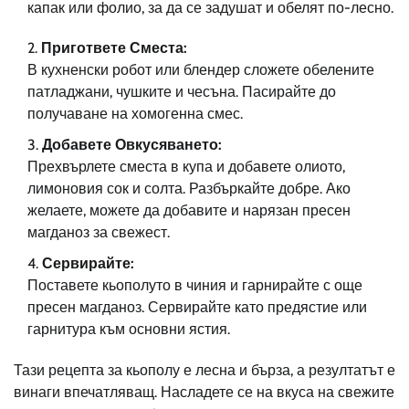
капак или фолио, за да се задушат и обелят по-лесно.
Пригответе Сместа:
В кухненски робот или блендер сложете обелените
патладжани, чушките и чесъна. Пасирайте до
получаване на хомогенна смес.
Добавете Овкусяването:
Прехвърлете сместа в купа и добавете олиото,
лимоновия сок и солта. Разбъркайте добре. Ако
желаете, можете да добавите и нарязан пресен
магданоз за свежест.
Сервирайте:
Поставете кьополуто в чиния и гарнирайте с още
пресен магданоз. Сервирайте като предястие или
гарнитура към основни ястия.
Тази рецепта за кьополу е лесна и бърза, а резултатът е
винаги впечатляващ. Насладете се на вкуса на свежите