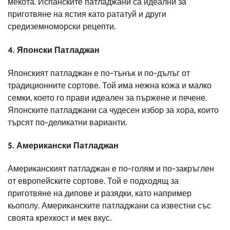
мекота. Испанските патладжани са идеални за
приготвяне на ястия като рататуй и други
средиземноморски рецепти.
4.
Японски Патладжан
Японският патладжан е по-тънък и по-дълъг от
традиционните сортове. Той има нежна кожа и малко
семки, което го прави идеален за пържене и печене.
Японските патладжани са чудесен избор за хора, които
търсят по-деликатни варианти.
5.
Американски Патладжан
Американският патладжан е по-голям и по-закръглен
от европейските сортове. Той е подходящ за
приготвяне на дипове и разядки, като например
кьополу. Американските патладжани са известни със
своята крехкост и мек вкус.