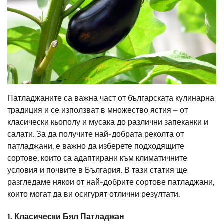
Патладжаните са важна част от българската кулинарна
традиция и се използват в множество ястия – от
класически кьополу и мусака до различни запеканки и
салати. За да получите най-добрата реколта от
патладжани, е важно да изберете подходящите
сортове, които са адаптирани към климатичните
условия и почвите в България. В тази статия ще
разгледаме някои от най-добрите сортове патладжани,
които могат да ви осигурят отлични резултати.
1.
Класически Бял Патладжан