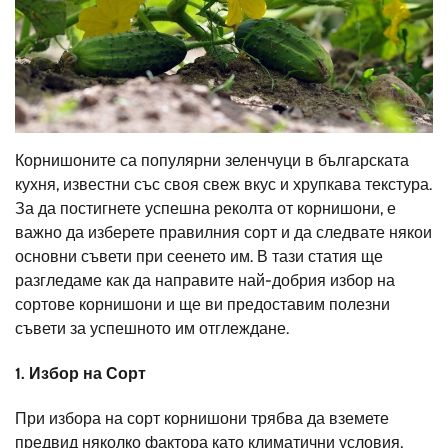
Корнишоните са популярни зеленчуци в българската
кухня, известни със своя свеж вкус и хрупкава текстура.
За да постигнете успешна реколта от корнишони, е
важно да изберете правилния сорт и да следвате някои
основни съвети при сеенето им. В тази статия ще
разгледаме как да направите най-добрия избор на
сортове корнишони и ще ви предоставим полезни
съвети за успешното им отглеждане.
1.
Избор на Сорт
При избора на сорт корнишони трябва да вземете
предвид няколко фактора като климатични условия,