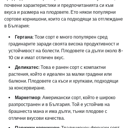
почвени характеристики и предпочитанията си към
вкуса и размера на плодовете. Ето някои популярни
сортове корнишони, които са подходящи за отглеждане
в България:
Гергана
: Този сорт е много популярен сред
градинарите заради своята висока продуктивност и
устойчивост на болести. Плодовете са дълги около 8-
10 см и имат отличен вкус.
Деликатес
: Това е ранен сорт с компактни
растения, който е идеален за малки градини или
балкони. Плодовете са къси и хрупкави, подходящи
за консервиране.
Маркетмор
: Американски сорт, който е широко
разпространен и в България. Той е устойчив на
брашнеста мана и има дълги, тънки плодове с
отлични вкусови качества.
Парижки корнишон
: Традиционен френски сорт,