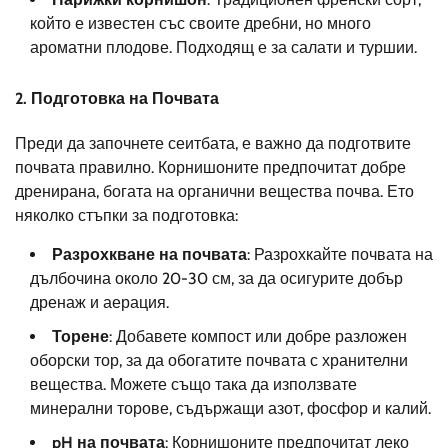
който е известен със своите дребни, но много
ароматни плодове. Подходящ е за салати и туршии.
2.
Подготовка на Почвата
Преди да започнете сеитбата, е важно да подготвите
почвата правилно. Корнишоните предпочитат добре
дренирана, богата на органични вещества почва. Ето
няколко стъпки за подготовка:
Разрохкване на почвата
: Разрохкайте почвата на
дълбочина около 20-30 см, за да осигурите добър
дренаж и аерация.
Торене
: Добавете компост или добре разложен
оборски тор, за да обогатите почвата с хранителни
вещества. Можете също така да използвате
минерални торове, съдържащи азот, фосфор и калий.
pH на почвата
: Корнишоните предпочитат леко