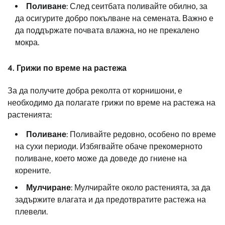
Поливане
: След сеитбата поливайте обилно, за
да осигурите добро покълване на семената. Важно е
да поддържате почвата влажна, но не прекалено
мокра.
4.
Грижи по време на растежа
За да получите добра реколта от корнишони, е
необходимо да полагате грижи по време на растежа на
растенията:
Поливане
: Поливайте редовно, особено по време
на сухи периоди. Избягвайте обаче прекомерното
поливане, което може да доведе до гниене на
корените.
Мулчиране
: Мулчирайте около растенията, за да
задържите влагата и да предотвратите растежа на
плевели.