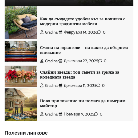
Как да създадете удобен кът за почивка с
модерни градински мебели
Gradinar
Февруари 14, 2026
0
Смяна на щрангове – на какво да обърнем
внимание
Gradinar
Декември 22, 2025
0
Сияйни звезди: топ съвети за грижа за
коледната звезда
Gradinar
Декември 11, 2025
0
Ново приложение ни помага да намерим
майстор
Gradinar
Ноември 9, 2025
0
Полезни линкове