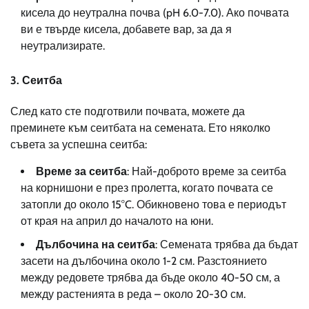
кисела до неутрална почва (pH 6.0-7.0). Ако почвата
ви е твърде кисела, добавете вар, за да я
неутрализирате.
3.
Сеитба
След като сте подготвили почвата, можете да
преминете към сеитбата на семената. Ето няколко
съвета за успешна сеитба:
Време за сеитба
: Най-доброто време за сеитба
на корнишони е през пролетта, когато почвата се
затопли до около 15°C. Обикновено това е периодът
от края на април до началото на юни.
Дълбочина на сеитба
: Семената трябва да бъдат
засети на дълбочина около 1-2 см. Разстоянието
между редовете трябва да бъде около 40-50 см, а
между растенията в реда – около 20-30 см.