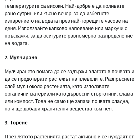
температурите са високи. Най-добре е да поливате
рано сутрин или късно вечер, за да избегнете
изпарението на водата през най-горещите часове на
деня. Използвайте капково напояване или маркучи с
пръскачки, за да осигурите равномерно разпределение
на водата.
2. Мулчиране
Мулчирането помага да се задържи влагата в почвата и
да се предотврати растежът на плевелите. Разпръснете
слой мулч около растенията, като използвате
органични материали като дървесни стърготини, слама
или компост. Това не само ще запази почвата хладна,
но и ще добави хранителни вещества към нея.
3. Торене
През лятото растенията растат активно и се нуждаят от