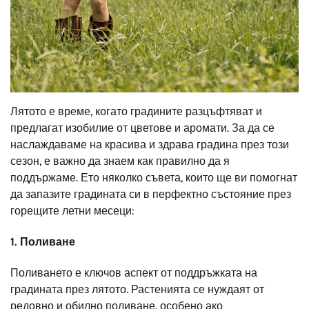
Лятото е време, когато градините разцъфтяват и
предлагат изобилие от цветове и аромати. За да се
наслаждаваме на красива и здрава градина през този
сезон, е важно да знаем как правилно да я
поддържаме. Ето няколко съвета, които ще ви помогнат
да запазите градината си в перфектно състояние през
горещите летни месеци:
1. Поливане
Поливането е ключов аспект от поддръжката на
градината през лятото. Растенията се нуждаят от
редовно и обилно поливане, особено ако