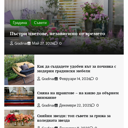
Градина
Съвети
Пъстри цветове, независимо от времето
Gradinar
Май 27, 2026
0
Как да създадете удобен кът за почивка с
модерни градински мебели
Gradinar
Февруари 14, 2026
0
Смяна на щрангове – на какво да обърнем
внимание
Gradinar
Декември 22, 2025
0
Сияйни звезди: топ съвети за грижа за
коледната звезда