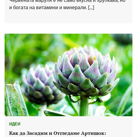
Червената маруля е не само вкусна и хрупкава, но
и богата на витамини и минерали. […]
ИДЕИ
Как да Засадим и Отгледаме Артишок: