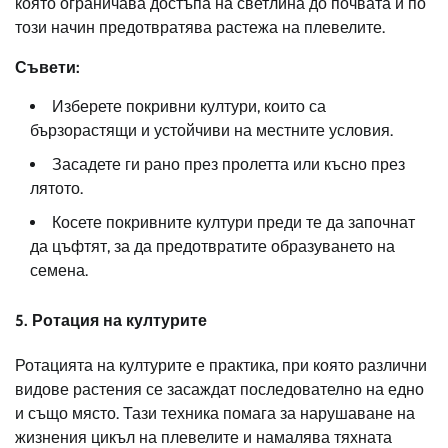
която ограничава достъпа на светлина до почвата и по
този начин предотвратява растежа на плевелите.
Съвети:
Изберете покривни култури, които са
бързорастящи и устойчиви на местните условия.
Засадете ги рано през пролетта или късно през
лятото.
Косете покривните култури преди те да започнат
да цъфтят, за да предотвратите образуването на
семена.
5. Ротация на културите
Ротацията на културите е практика, при която различни
видове растения се засаждат последователно на едно
и също място. Тази техника помага за нарушаване на
жизнения цикъл на плевелите и намалява тяхната