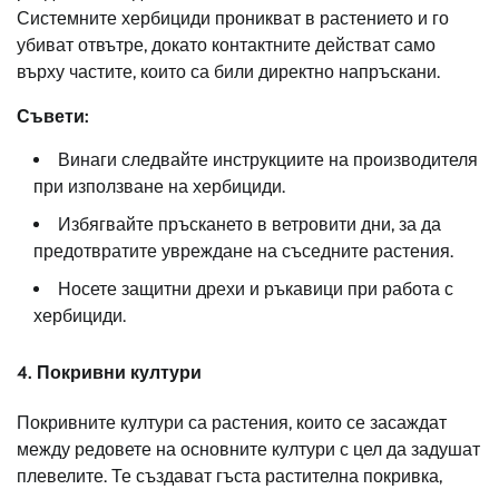
Системните хербициди проникват в растението и го
убиват отвътре, докато контактните действат само
върху частите, които са били директно напръскани.
Съвети:
Винаги следвайте инструкциите на производителя
при използване на хербициди.
Избягвайте пръскането в ветровити дни, за да
предотвратите увреждане на съседните растения.
Носете защитни дрехи и ръкавици при работа с
хербициди.
4. Покривни култури
Покривните култури са растения, които се засаждат
между редовете на основните култури с цел да задушат
плевелите. Те създават гъста растителна покривка,