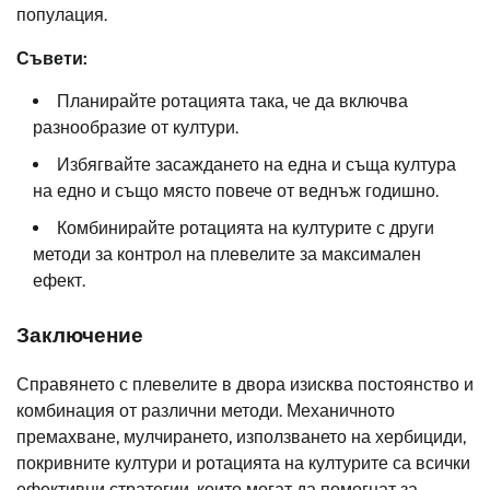
популация.
Съвети:
Планирайте ротацията така, че да включва
разнообразие от култури.
Избягвайте засаждането на една и съща култура
на едно и също място повече от веднъж годишно.
Комбинирайте ротацията на културите с други
методи за контрол на плевелите за максимален
ефект.
Заключение
Справянето с плевелите в двора изисква постоянство и
комбинация от различни методи. Механичното
премахване, мулчирането, използването на хербициди,
покривните култури и ротацията на културите са всички
ефективни стратегии, които могат да помогнат за