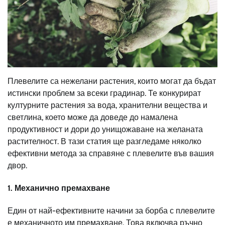
Плевелите са нежелани растения, които могат да бъдат
истински проблем за всеки градинар. Те конкурират
културните растения за вода, хранителни вещества и
светлина, което може да доведе до намалена
продуктивност и дори до унищожаване на желаната
растителност. В тази статия ще разгледаме няколко
ефективни метода за справяне с плевелите във вашия
двор.
1. Механично премахване
Един от най-ефективните начини за борба с плевелите
е механичното им премахване. Това включва ръчно