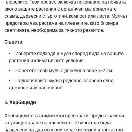
плевелите. Този процес включва покриване на почвата
около вашите растения с органичен материал като
слама, дървесни стърготини, компост или листа. Мулчът
предотвратява растежа на плевелите, като блокира
светлината, необходима за тяхното развитие.
Съвети:
Изберете подходящ мулч според вида на вашите
растения и климатичните условия.
Нанесете слой мулч с дебелина поне 5-7 см.
Подновявайте мулча редовно, особено след
дъждове или напояване.
3. Хербициди
Хербицидите са химически препарати, предназначени
за унищожаване на плевелите. Те могат да бъдат
разделени на два основни типа: системни и контактни.