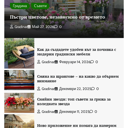
Градина
Съвети
Пъстри цветове, независимо от времето
Gradinar
Май 27, 2026
0
Как да създадете удобен кът за почивка с
модерни градински мебели
Gradinar
Февруари 14, 2026
0
Смяна на щрангове – на какво да обърнем
внимание
Gradinar
Декември 22, 2025
0
Сияйни звезди: топ съвети за грижа за
коледната звезда
Gradinar
Декември 11, 2025
0
Ново приложение ни помага да намерим