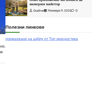
намерим майстор
Gradinar
Ноември 9, 2025
0
Полезни линкове
премахване на адблу от Топ диагностика
но.
не