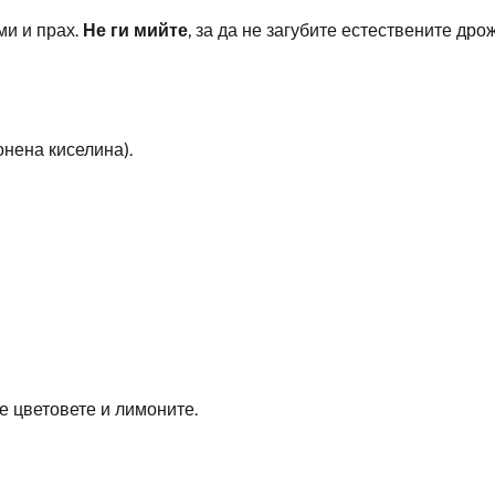
ми и прах.
Не ги мийте
, за да не загубите естествените дро
нена киселина).
те цветовете и лимоните.