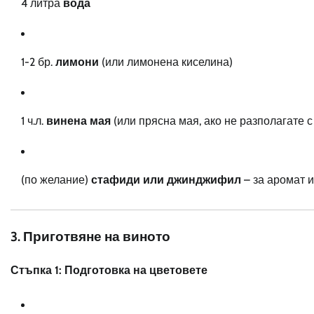
4 литра
вода
1-2 бр.
лимони
(или лимонена киселина)
1 ч.л.
винена мая
(или прясна мая, ако не разполагате с
(по желание)
стафиди или джинджифил
– за аромат 
3. Приготвяне на виното
Стъпка 1: Подготовка на цветовете