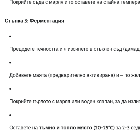
Покрийте съда с марля и го оставете на стайна температ
Стъпка 3: Ферментация
Прецедете течността и я изсипете в стъклен съд (дамад
Добавете маята (предварително активирана) и – по же
Покрийте гърлото с марля или воден клапан, за да излиза
Оставете на
тъмно и топло място (20-25°C)
за 2-3 сед