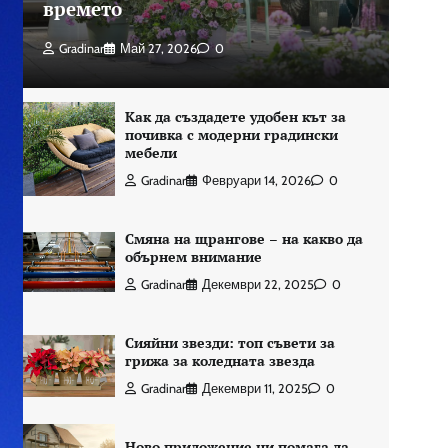
времето
Gradinar
Май 27, 2026
0
Как да създадете удобен кът за
почивка с модерни градински
мебели
Gradinar
Февруари 14, 2026
0
Смяна на щрангове – на какво да
обърнем внимание
Gradinar
Декември 22, 2025
0
Сияйни звезди: топ съвети за
грижа за коледната звезда
Gradinar
Декември 11, 2025
0
Ново приложение ни помага да