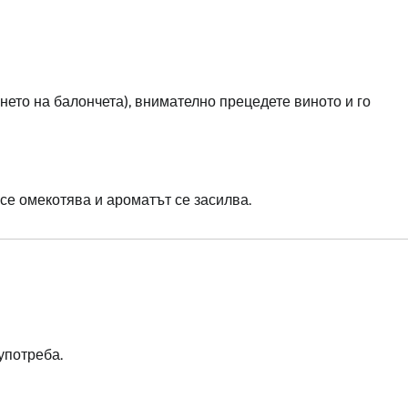
ето на балончета), внимателно прецедете виното и го
 се омекотява и ароматът се засилва.
употреба.