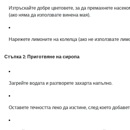
Изтръскайте добре цветовете, за да премахнете насеко
(ако няма да използвате винена мая).
Нарежете лимоните на колелца (ако не използвате лимо
Стъпка 2: Приготвяне на сиропа
Загрейте водата и разтворете захарта напълно.
Оставете течността леко да изстине, след което добаве