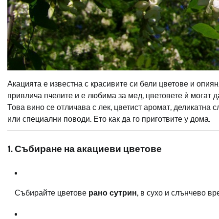
Акацията е известна с красивите си бели цветове и опия
привлича пчелите и е любима за мед, цветовете ѝ могат 
Това вино се отличава с лек, цветист аромат, деликатна
или специални поводи. Ето как да го приготвите у дома.
1. Събиране на акациеви цветове
Събирайте цветове
рано сутрин
, в сухо и слънчево вр