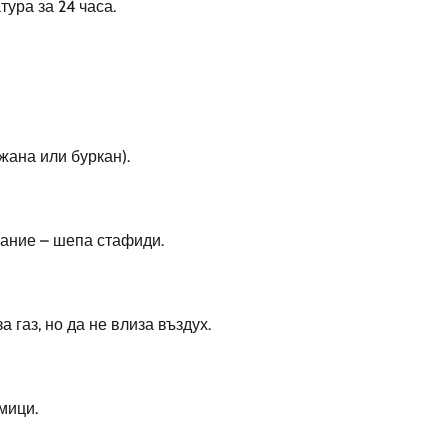
ура за 24 часа.
жана или буркан).
лание – шепа стафиди.
 газ, но да не влиза въздух.
мици.