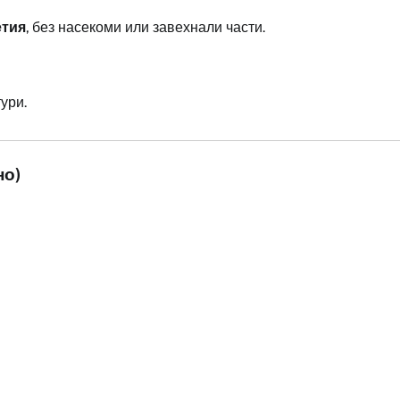
етия
, без насекоми или завехнали части.
ури.
но)