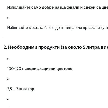
Използвайте
само добре разцъфнали и свежи съцв
Избягвайте местата близо до пътища или пръскани култ
2. Необходими продукти (за около 5 литра ви
100-120 г
свежи акациеви цветове
2,5 – 3 кг
захар