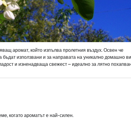
няващ аромат, който изпълва пролетния въздух. Освен че
да бъдат използвани и за направата на уникално домашно ви
 сладост и изненадваща свежест – идеално за лятно похапва
еме, когато ароматът е най-силен.