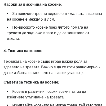
Насоки за височина на косене:
За повечето тревни видове оптималната височина
на косене е между 5 и 7 см.
По-високото косене през лятото помага на
тревата да задържа влага и да се защитава от
жегата.
4. Техника на косене
Техниката на косене също играе важна роля за
здравето на тревата. Важно е да се коси равномерно и
да се избягва оставянето на високи участъци.
Съвети за техника на косене:
Косете в различни посоки всеки път, за да
избегнете утъпкване на тревата.
Избягвайте косенето на мокра трева, тъй като това