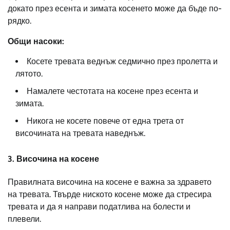
докато през есента и зимата косенето може да бъде по-
рядко.
Общи насоки:
Косете тревата веднъж седмично през пролетта и
лятото.
Намалете честотата на косене през есента и
зимата.
Никога не косете повече от една трета от
височината на тревата наведнъж.
3. Височина на косене
Правилната височина на косене е важна за здравето
на тревата. Твърде ниското косене може да стресира
тревата и да я направи податлива на болести и
плевели.