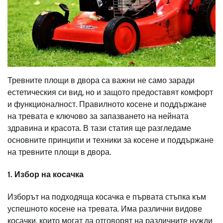
Тревните площи в двора са важни не само заради
естетическия си вид, но и защото предоставят комфорт
и функционалност. Правилното косене и поддържане
на тревата е ключово за запазването на нейната
здравина и красота. В тази статия ще разгледаме
основните принципи и техники за косене и поддържане
на тревните площи в двора.
1. Избор на косачка
Изборът на подходяща косачка е първата стъпка към
успешното косене на тревата. Има различни видове
косачки, които могат да отговорят на различните нужди