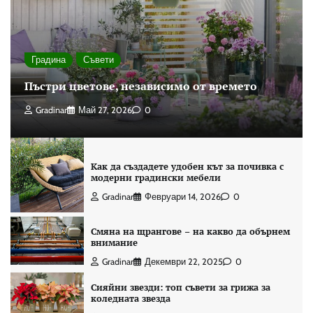
Градина
Съвети
Пъстри цветове, независимо от времето
Gradinar
Май 27, 2026
0
Как да създадете удобен кът за почивка с
модерни градински мебели
Gradinar
Февруари 14, 2026
0
Смяна на щрангове – на какво да обърнем
внимание
Gradinar
Декември 22, 2025
0
Сияйни звезди: топ съвети за грижа за
коледната звезда