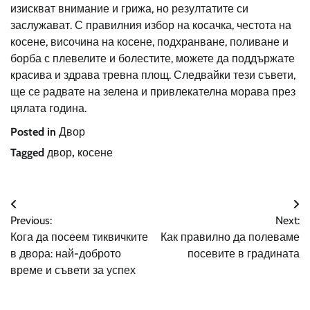
изискват внимание и грижа, но резултатите си
заслужават. С правилния избор на косачка, честота на
косене, височина на косене, подхранване, поливане и
борба с плевелите и болестите, можете да поддържате
красива и здрава тревна площ. Следвайки тези съвети,
ще се радвате на зелена и привлекателна морава през
цялата година.
Posted in
Двор
Tagged
двор
,
косене
Навигация
Previous:
Next:
Кога да посеем тиквичките
Как правилно да полеваме
в двора: най-доброто
посевите в градината
време и съвети за успех