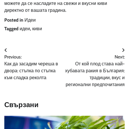
можете да се насладите на свежи и вкусни киви
директно от вашата градина.
Posted in
Идеи
Tagged
идеи
,
киви
Навигация
Previous:
Next:
Как да засадим череша в
От кой плод става най-
двора: стъпка по стъпка
хубавата ракия в България:
към сладка реколта
традиции, вкус и
регионални предпочитания
Свързани