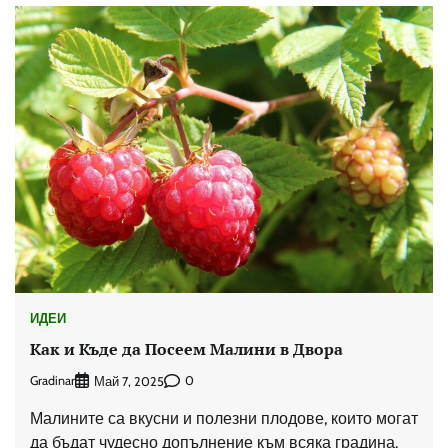
ИДЕИ
Как и Къде да Посеем Малини в Двора
Gradinar
0
Май 7, 2025
Малините са вкусни и полезни плодове, които могат
да бъдат чудесно допълнение към всяка градина.