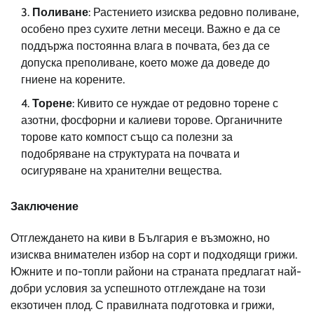
Поливане
: Растението изисква редовно поливане,
особено през сухите летни месеци. Важно е да се
поддържа постоянна влага в почвата, без да се
допуска преполиване, което може да доведе до
гниене на корените.
Торене
: Кивито се нуждае от редовно торене с
азотни, фосфорни и калиеви торове. Органичните
торове като компост също са полезни за
подобряване на структурата на почвата и
осигуряване на хранителни вещества.
Заключение
Отглеждането на киви в България е възможно, но
изисква внимателен избор на сорт и подходящи грижи.
Южните и по-топли райони на страната предлагат най-
добри условия за успешното отглеждане на този
екзотичен плод. С правилната подготовка и грижи,