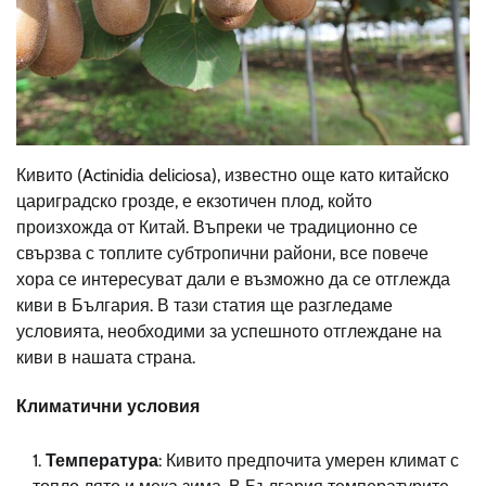
Кивито (Actinidia deliciosa), известно още като китайско
цариградско грозде, е екзотичен плод, който
произхожда от Китай. Въпреки че традиционно се
свързва с топлите субтропични райони, все повече
хора се интересуват дали е възможно да се отглежда
киви в България. В тази статия ще разгледаме
условията, необходими за успешното отглеждане на
киви в нашата страна.
Климатични условия
Температура
: Кивито предпочита умерен климат с