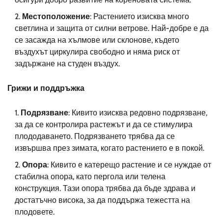
Местоположение
: Растението изисква много
светлина и защита от силни ветрове. Най-добре е да
се засажда на хълмове или склонове, където
въздухът циркулира свободно и няма риск от
задържане на студен въздух.
Грижи и поддръжка
Подрязване
: Кивито изисква редовно подрязване,
за да се контролира растежът и да се стимулира
плододаването. Подрязването трябва да се
извършва през зимата, когато растението е в покой.
Опора
: Кивито е катерещо растение и се нуждае от
стабилна опора, като пергола или телена
конструкция. Тази опора трябва да бъде здрава и
достатъчно висока, за да поддържа тежестта на
плодовете.