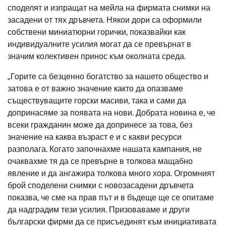
споделят и изпращат на мейла на фирмата снимки на
засадени от тях дръвчета. Някои дори са оформили
собствени миниатюрни горички, показвайки как
индивидуалните усилия могат да се превърнат в
значим колективен принос към околната среда.
„Горите са безценно богатство за нашето общество и
затова е от важно значение както да опазваме
съществуващите горски масиви, така и сами да
допринасяме за появата на нови. Добрата новина е, че
всеки гражданин може да допринесе за това, без
значение на каква възраст е и с какви ресурси
разполага. Когато започнахме нашата кампания, не
очаквахме тя да се превърне в толкова мащабно
явление и да ангажира толкова много хора. Огромният
брой споделени снимки с новозасадени дръвчета
показва, че сме на прав път и в бъдеще ще се опитаме
да надградим тези усилия. Призоваваме и други
български фирми да се присъединят към инициативата