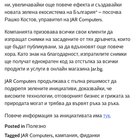
ни, увеличавайки още повече ефекта и създавайки
новата зелена екосистема на България“ – посочва
Рашко Костов, управител на JAR Computers.
Компанията призовава всички свои клиенти да
изпращат снимки на засадените от тях дръвчета, които
ще бъдат публикувани, за да вдъхновят още повече
хора. Като знак на благодарност, изпратилите снимки
ще получат еднократен код за отстъпка за всички
продукти и услуги в онлайн магазина Jar.bg.
JAR Computers продължава с пълна решимост да
подкрепя зелените инициативи, доказвайки, че
високите технологии, отговорният бизнес и грижата за
природата могат и трябва да вървят ръка за ръка.
Повече информация за инициативата има
тук
.
Posted in
Полезно
Tagged
JAR Computers
,
кампания
,
фиданки