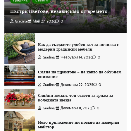
Градина
Съвети
Пъстри цветове, независимо от времето
Gradinar
Май 27, 2026
0
Как да създадете удобен кът за почивка с
модерни градински мебели
Gradinar
Февруари 14, 2026
0
Смяна на щрангове – на какво да обърнем
внимание
Gradinar
Декември 22, 2025
0
Сияйни звезди: топ съвети за грижа за
коледната звезда
Gradinar
Декември 11, 2025
0
Ново приложение ни помага да намерим
майстор