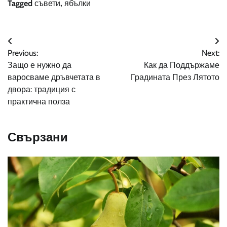
Tagged
съвети
,
ябълки
Навигация
Previous:
Next:
Защо е нужно да
Как да Поддържаме
варосваме дръвчетата в
Градината През Лятото
двора: традиция с
практична полза
Свързани