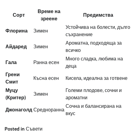
Време на
Сорт
Предимства
зреене
Устойчива на болести, дълго
Флорина
Зимен
съхранение
Ароматна, подходяща за
Айдаред
Зимен
всичко
Много сладка, любима на
Гала
Ранна есен
деца
Грени
Късна есен
Кисела, идеална за готвене
Смит
Муцу
Големи плодове, сочни и
Зимен
(Критер)
ароматни
Сочна и балансирана на
Джонаголд
Средноранна
вкус
Posted in
Съвети