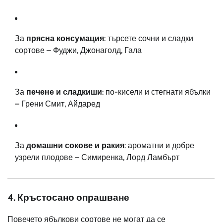
За
прясна консумация
: търсете сочни и сладки
сортове – Фуджи, Джонаголд, Гала
За
печене и сладкиши
: по-кисели и стегнати ябълки
– Грени Смит, Айдаред
За
домашни сокове и ракия
: ароматни и добре
узрели плодове – Симиренка, Лорд Ламбърт
4. Кръстосано опрашване
Повечето ябълкови сортове не могат да се