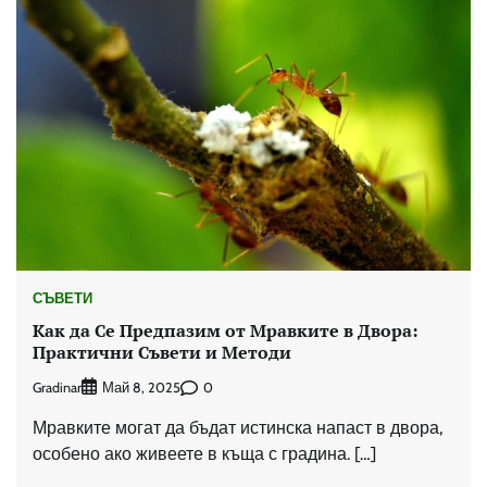
СЪВЕТИ
Как да Се Предпазим от Мравките в Двора:
Практични Съвети и Методи
Gradinar
0
Май 8, 2025
Мравките могат да бъдат истинска напаст в двора,
особено ако живеете в къща с градина. […]