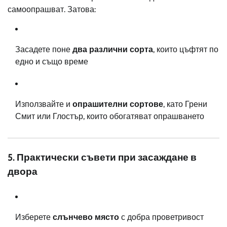
самоопрашват. Затова:
Засадете поне
два различни сорта
, които цъфтят по
едно и също време
Използвайте и
опрашителни сортове
, като Грени
Смит или Глостър, които обогатяват опрашването
5. Практически съвети при засаждане в
двора
Изберете
слънчево място
с добра проветривост