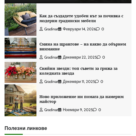
Как да създадете удобен кът за почивка с
модерни градински мебели
Gradinar
Февруари 14, 2026
0
Смяна на щрангове – на какво да обърнем
внимание
Gradinar
Декември 22, 2025
0
Сияйни звезди: топ съвети за грижа за
коледната звезда
Gradinar
Декември 11, 2025
0
Ново приложение ни помага да намерим
майстор
Gradinar
Ноември 9, 2025
0
Полезни линкове