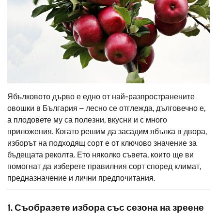
Ябълковото дърво е едно от най-разпространените
овошки в България – лесно се отглежда, дълговечно е,
а плодовете му са полезни, вкусни и с много
приложения. Когато решим да засадим ябълка в двора,
изборът на подходящ сорт е от ключово значение за
бъдещата реколта. Ето няколко съвета, които ще ви
помогнат да изберете правилния сорт според климат,
предназначение и лични предпочитания.
1. Съобразете избора със сезона на зреене