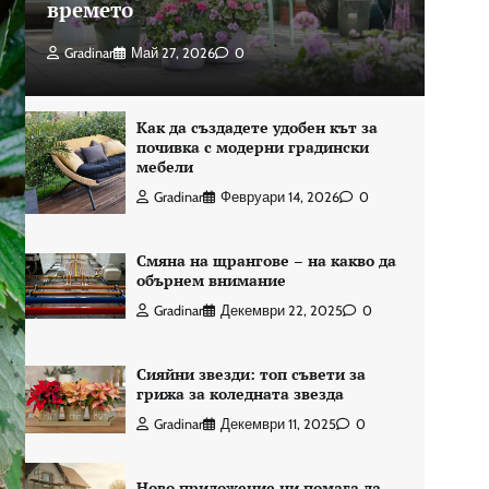
времето
Gradinar
Май 27, 2026
0
Как да създадете удобен кът за
почивка с модерни градински
мебели
Gradinar
Февруари 14, 2026
0
Смяна на щрангове – на какво да
обърнем внимание
Gradinar
Декември 22, 2025
0
Сияйни звезди: топ съвети за
грижа за коледната звезда
Gradinar
Декември 11, 2025
0
Ново приложение ни помага да