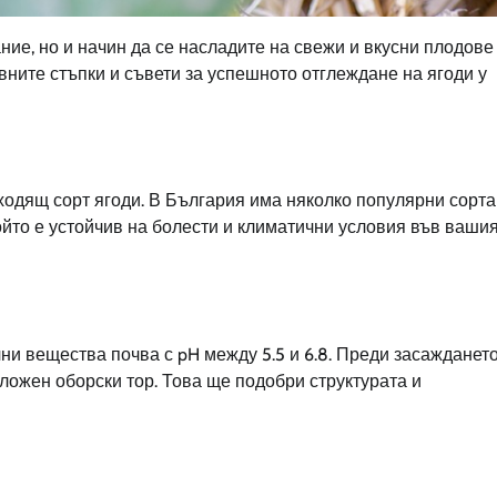
ние, но и начин да се насладите на свежи и вкусни плодове
вните стъпки и съвети за успешното отглеждане на ягоди у
ходящ сорт ягоди. В България има няколко популярни сорта
 който е устойчив на болести и климатични условия във ваши
ни вещества почва с pH между 5.5 и 6.8. Преди засаждането
зложен оборски тор. Това ще подобри структурата и