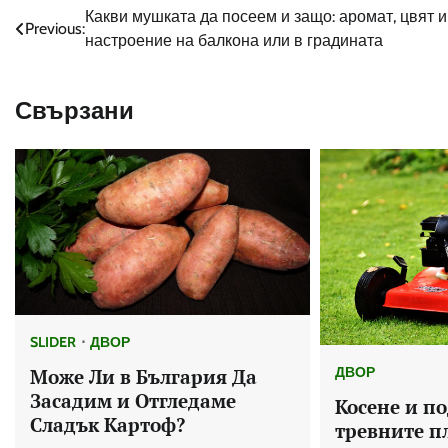
Навигация
Какви мушката да посеем и защо: аромат, цвят и
Previous:
настроение на балкона или в градината
Свързани
SLIDER
ДВОР
ДВОР
Може Ли в България Да
Засадим и Отгледаме
Косене и п
Сладък Картоф?
тревните п