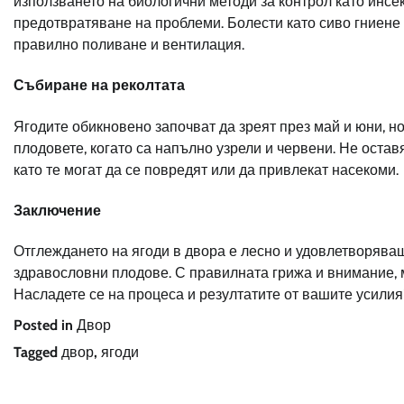
използването на биологични методи за контрол като инсе
предотвратяване на проблеми. Болести като сиво гниене
правилно поливане и вентилация.
Събиране на реколтата
Ягодите обикновено започват да зреят през май и юни, н
плодовете, когато са напълно узрели и червени. Не остав
като те могат да се повредят или да привлекат насекоми.
Заключение
Отглеждането на ягоди в двора е лесно и удовлетворяващ
здравословни плодове. С правилната грижа и внимание, м
Насладете се на процеса и резултатите от вашите усилия
Posted in
Двор
Tagged
двор
,
ягоди