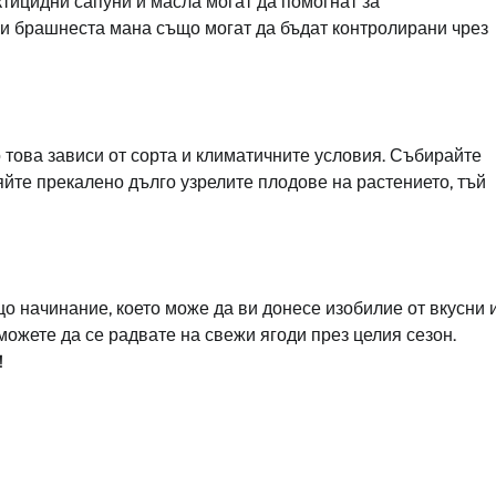
ктицидни сапуни и масла могат да помогнат за
 и брашнеста мана също могат да бъдат контролирани чрез
о това зависи от сорта и климатичните условия. Събирайте
яйте прекалено дълго узрелите плодове на растението, тъй
о начинание, което може да ви донесе изобилие от вкусни 
ожете да се радвате на свежи ягоди през целия сезон.
!