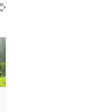
да
те