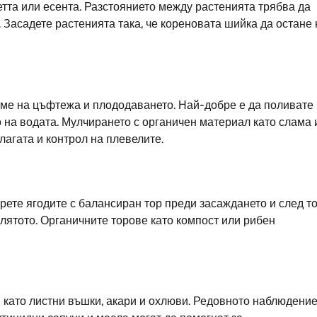
тта или есента. Разстоянието между растенията трябва да
 Засадете растенията така, че кореновата шийка да остане 
еме на цъфтежа и плододаването. Най-добре е да поливате
о на водата. Мулчирането с органичен материал като слама 
агата и контрол на плевелите.
орете ягодите с балансиран тор преди засаждането и след т
лятото. Органичните торове като компост или рибен
 като листни въшки, акари и охлюви. Редовното наблюдение