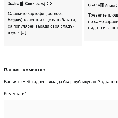
Gradinar
0
Юни 4, 2025
Gradinar
Април 2
Сладките картофи (Ipomoea
Тревните площ
batatas), известни още като батати,
не само заради
са популярни заради своя сладък
вид, но и защот
вкус и […]
Вашият коментар
Вашият имейл адрес няма да бъде публикуван.
Задължите
Коментар:
*