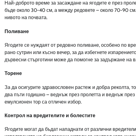
Най-доброто време за засаждане на ягодите е през проле
бъде около 30-40 см, а между редовете – около 70-90 см.
нивото на почвата.
Поливане
Ягодите се нуждаят от редовно поливане, особено по вр
рано сутрин или късно вечер, за да избегнете изпарениет
дървесни стърготини може да помогне за задържане на вл
Торене
За да осигурите здравословен растеж и добра реколта, т
два пъти годишно – веднъж през пролетта и веднъж през 
емулсионен тор са отличен избор.
Контрол на вредителите и болестите
Ягодите могат да бъдат нападнати от различни вредители