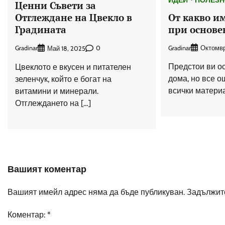
Ценни Съвети за
От какво и
Отглеждане на Цвекло в
при основе
Градината
Gradinar
Gradinar
0
Октомвр
Май 18, 2025
Предстои ви о
Цвеклото е вкусен и питателен
дома, но все о
зеленчук, който е богат на
всички материа
витамини и минерали.
Отглеждането на […]
Вашият коментар
Вашият имейл адрес няма да бъде публикуван.
Задължите
Коментар:
*