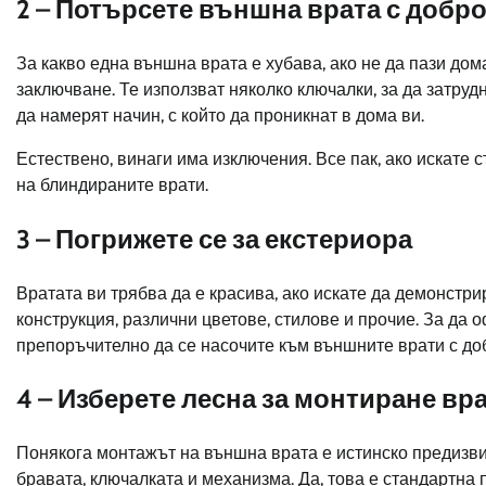
2 – Потърсете външна врата с добр
За какво една външна врата е хубава, ако не да пази дом
заключване. Те използват няколко ключалки, за да затруд
да намерят начин, с който да проникнат в дома ви.
Естествено, винаги има изключения. Все пак, ако искате 
на блиндираните врати.
3 – Погрижете се за екстериора
Вратата ви трябва да е красива, ако искате да демонстри
конструкция, различни цветове, стилове и прочие. За да
препоръчително да се насочите към външните врати с до
4 – Изберете лесна за монтиране вр
Понякога монтажът на външна врата е истинско предизвик
бравата, ключалката и механизма. Да, това е стандартна 