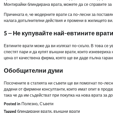
Монтирайки блиндирана врата, можете да се справите за 
Причината е, че модерните врати са по-лесни за поставян
налага допълнителни действия и промени в жилището ви. 
5 – Не купувайте най-евтините врат
Евтините врати може да ви излязат по-скъпо. В това се 
спестят пари и да купят външни врати, които изневериха
цена от качествена фирма, която ще ви даде пълна гаран
Обобщителни думи
Посочените в статията ни съвети ще ви помогнат по-лесн
дадени от фирмени консултанти, които имат опит в прода
така че да им съдействат при покупка на нова врата за д
Posted in
Полезно
,
Съвети
Tagged
блиндирани врати
,
външни врати