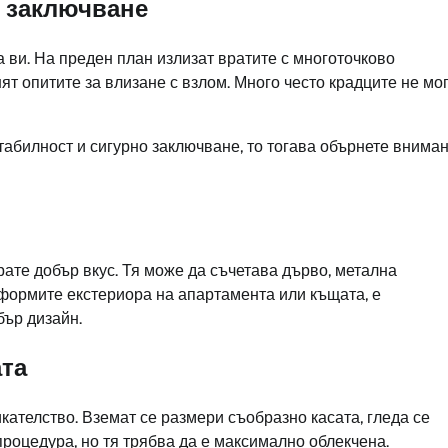
о заключване
а ви. На преден план излизат вратите с многоточково
нят опитите за влизане с взлом. Много често крадците не мо
стабилност и сигурно заключване, то тогава обърнете внима
рате добър вкус. Тя може да съчетава дърво, метална
 оформите екстериора на апартамента или къщата, е
бър дизайн.
ата
ателство. Вземат се размери съобразно касата, гледа се
процедура, но тя трябва да е максимално облекчена.