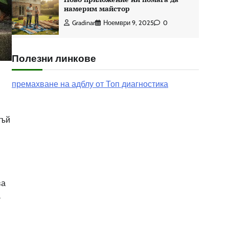
намерим майстор
Gradinar
Ноември 9, 2025
0
Полезни линкове
премахване на адблу от Топ диагностика
тъй
ва
а