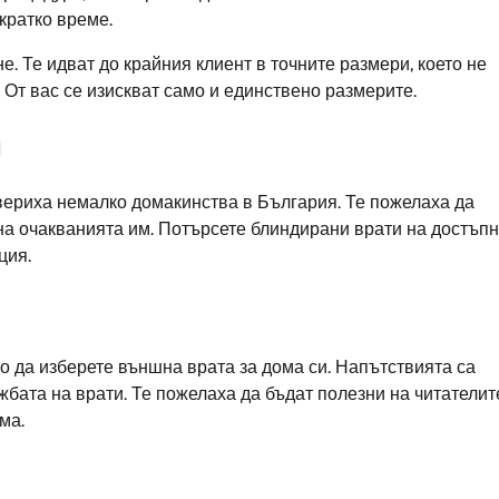
кратко време.
е. Те идват до крайния клиент в точните размери, което не
От вас се изискват само и единствено размерите.
и
увериха немалко домакинства в България. Те пожелаха да
 на очакванията им. Потърсете блиндирани врати на достъп
ция.
о да изберете външна врата за дома си. Напътствията са
жбата на врати. Те пожелаха да бъдат полезни на читателит
ома.