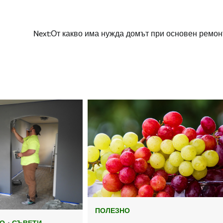
Next:
От какво има нужда домът при основен ремон
ПОЛЕЗНО
О
СЪВЕТИ