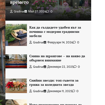
времето
Gradinar
Май 27, 2026
0
Как да създадете удобен кът за
почивка с модерни градински
мебели
Gradinar
Февруари 14, 2026
0
Смяна на щрангове – на какво да
обърнем внимание
Gradinar
Декември 22, 2025
0
Сияйни звезди: топ съвети за
грижа за коледната звезда
Gradinar
Декември 11, 2025
0
Ново приложение ни помага да