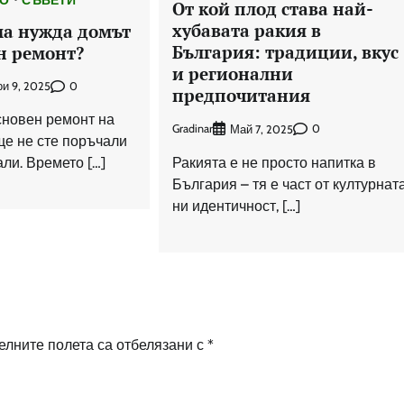
От кой плод става най-
хубавата ракия в
ма нужда домът
България: традиции, вкус
н ремонт?
и регионални
0
и 9, 2025
предпочитания
сновен ремонт на
Gradinar
0
Май 7, 2025
ще не сте поръчали
Ракията е не просто напитка в
ли. Времето […]
България – тя е част от културнат
ни идентичност, […]
лните полета са отбелязани с
*