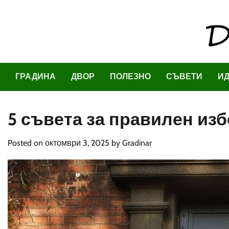
Skip
to
content
ГРАДИНА
ДВОР
ПОЛЕЗНО
СЪВЕТИ
И
5 съвета за правилен из
Posted on
октомври 3, 2025
by
Gradinar