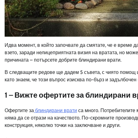
Идва момент, в който започвате да смятате, че е време
взето, заради нелицеприятната визия на вратата, но може 
причината – потърсете добрите блиндирани врати.
В следващите редове ще дадем 5 съвета, с чиято помощ 
като знаем, че този въпрос изисква по-бърз и задълбочен
1 – Вижте офертите за блиндирани 
Офертите за
блиндирани врати
са много. Потребителите м
няма да се отрази на качеството. По-скромните производ
конструкция, няколко точки на заключване и други.