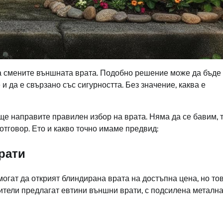
 да смените външната врата. Подобно решение може да бъде
и да е свързано със сигурността. Без значение, каква е
ще направите правилен избор на врата. Няма да се бавим, 
 отговор. Ето и какво точно имаме предвид:
врати
огат да открият блиндирана врата на достъпна цена, но то
ители предлагат евтини външни врати, с подсилена металн